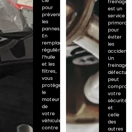
clé
freinage
pour
est un
prévenir
service
les
primordia
pannes.
pour
En
éviter
remplaçant
les
régulièrement
accidents
l’huile
Un
et les
freinage
filtres,
défectue
vous
peut
protégez
comprom
le
votre
moteur
sécurité
de
et
votre
celle
véhicule
des
contre
autres