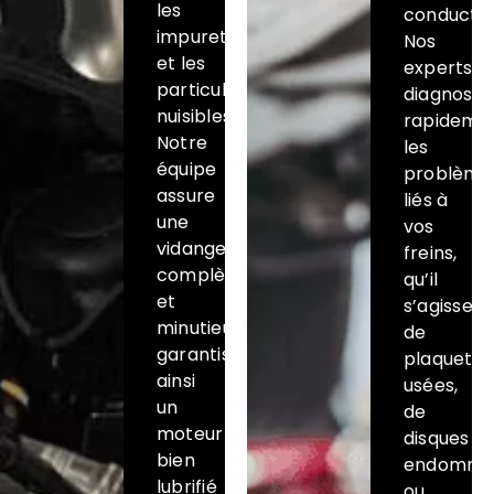
les
conducteu
impuretés
Nos
et les
experts
particules
diagnosti
nuisibles.
rapideme
Notre
les
équipe
problème
assure
liés à
une
vos
vidange
freins,
complète
qu’il
et
s’agisse
minutieuse,
de
garantissant
plaquette
ainsi
usées,
un
de
moteur
disques
bien
endomma
lubrifié
ou