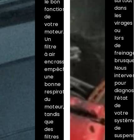
surtout
le bon
dans
fonctionnement
les
de
virages
votre
ou
moteur.
lors
Un
de
filtre
freinages
à air
brusques.
encrassé
Nous
empêche
interveno
une
pour
bonne
diagnosti
respiration
l’état
du
de
moteur,
votre
tandis
système
que
de
des
suspensio
filtres