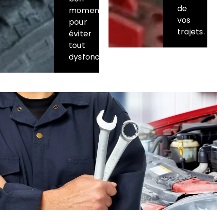
de
moment
vos
pour
trajets.
éviter
tout
dysfonctionnement.