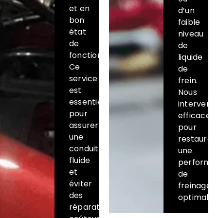
et en
d’un
bon
faible
état
niveau
de
de
fonctionnement.
liquide
Ce
de
service
frein.
est
Nous
essentiel
interveno
pour
efficace
assurer
pour
une
restaurer
conduite
une
fluide
performa
et
de
éviter
freinage
des
optimale.
réparations