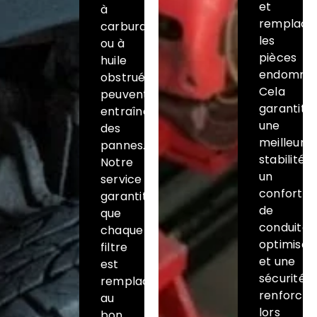
et
à
remplace
carburant
les
ou à
pièces
huile
endomma
obstrués
Cela
peuvent
garantit
entraîner
une
des
meilleure
pannes.
stabilité,
Notre
un
service
confort
garantit
de
que
conduite
chaque
optimisé
filtre
et une
est
sécurité
remplacé
renforcé
au
lors
bon