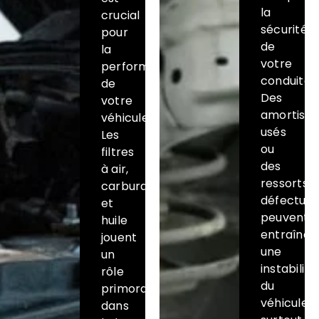
la
crucial
sécurité
pour
de
la
votre
performance
conduite.
de
Des
votre
amortisse
véhicule.
usés
Les
ou
filtres
des
à air,
ressorts
carburant
défectue
et
peuvent
huile
entraîner
jouent
une
un
instabilité
rôle
du
primordial
véhicule,
dans